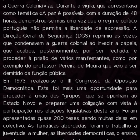
a Guerra Colonial»
. Durante a vigília, que apresentava
(2)
como temática «A paz é possível», com a duração de 48
horas, demonstrou-se mais uma vez que o regime político
português não permitia a liberdade de expressão. A
Direção-Geral de Segurança (DGS) reprimiu as vozes
que condenavam a guerra colonial ao invadir a capela,
que acabou, poste­riormente, por ser fechada, e
proceder à prisão de vários manifestantes, como por
exemplo do professor Pereira de Moura que veio a ser
demitido da função pública.
Em 1973, realizou-se o III Congresso da Oposição
Democrática. Esta foi mais uma oportunidade para
proceder à união dos "grupos" que se opunham ao
Estado Novo e preparar uma coligação com vista à
participação nas eleições legislativas deste ano. Foram
apresentadas quase 200 teses, sendo muitas delas em
colec­tivo. As temáticas abordadas foram o trabalho, a
juventude, a mulher, as liber­dades democráticas, o ensino,