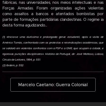
fábricas, nas universidades, nos meios intelectuais e nas
Forças Armadas. Foram organiza­das ações violentas
como assaltos a bancos e atentados bombistas por
parte de formações partidárias clandestinas. O regime ia
desta forma agudizando...
(1) «Inicia-se uma duríssima e prolongada greve estudantil, após a visita de
Américo Tomás, confrontado com os protestos e reivin­dicações académicas, que
se saldará em vio­lentos confrontos com a PSP e a GNR, que ocupam a cidade, e
rigorosas punições disci­plinares». História de Portugal, dir. José Mat­toso, Lisboa,
Círculo de Leitores, 1994, p. 551.
(2) Ibidem, p. 552.
Marcelo Caetano: Guerra Colonial