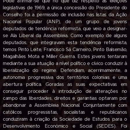
Pode afirmar-se que no que diz respeito às eleições
legislativas de 1969, a única concessão do Presidente do
Con­selho foi a permissão de inclusão nas lis­tas da Ação
Nacional Popular (ANP), de um grupo de jovens
deputados de tendên­cia reformista, que veio a designar-
se Ala Liberal da Assembleia. Como exemplo de alguns
deputados, que integravam esta tendência reformista,
temos Pinto Leite, Francisco Sá Carneiro, Pinto Balsemão,
Magalhães Mota e Miller Guerra. Estes jo­vens tentaram
mediante a sua atuação a nível político e cívico conduzir à
liberaliza­ção do regime. Defendiam, acerrimamente, a
autonomia progressiva dos territórios co­loniais e uma
abertura política. Goradas as suas expectativas em
conseguir proceder à introdução de alterações no
campo das liberdades, direitos e garantias optaram por
abandonar a Assembleia Nacional. Conjuntamente com
católicos progressis­tas, socialistas e republicanos
conduziram à criação da Sociedade de Estudos para o
Desenvolvimento Económico e Social (SEDES). Foi