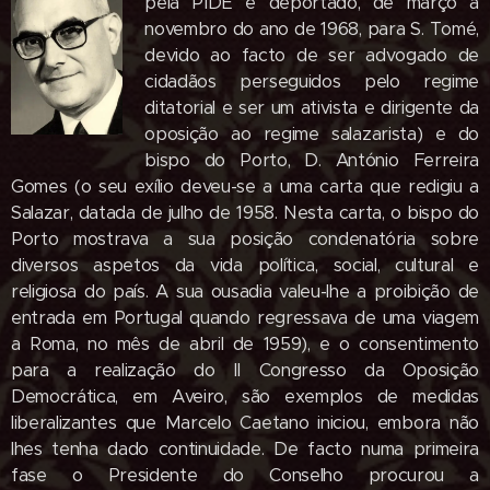
pela PIDE e deportado, de março a
novembro do ano de 1968, para S. Tomé,
devido ao facto de ser advogado de
cidadãos perseguidos pelo regime
ditatorial e ser um ativista e dirigente da
oposição ao regime salazarista) e do
bispo do Porto, D. António Ferreira
Gomes (o seu exílio deveu-se a uma carta que redigiu a
Salazar, datada de julho de 1958. Nesta carta, o bispo do
Porto mostrava a sua posição condenatória sobre
diversos as­petos da vida política, social, cultural e
religiosa do país. A sua ousadia valeu-lhe a proibição de
entrada em Portugal quan­do regressava de uma viagem
a Roma, no mês de abril de 1959), e o consenti­mento
para a realização do II Congresso da Oposição
Democrática, em Aveiro, são exemplos de medidas
liberalizantes que Marcelo Caetano iniciou, embora não
lhes tenha dado continuidade. De facto numa primeira
fase o Presidente do Conselho procurou a