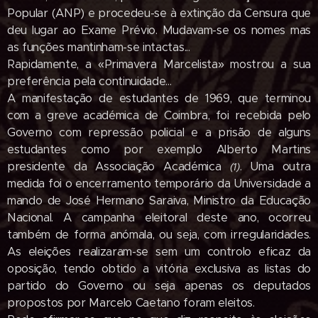
Popular (ANP) e procedeu-se à extinção da Censura que
deu lugar ao Exame Prévio. Mudavam-se os nomes mas
as funções mantinham-se intactas...
Rapidamente, a «Primavera Marcelista» mostrou a sua
preferência pela continui­dade...
A manifestação de estudantes de 1969, que terminou
com a greve aca­démica de Coimbra, foi recebida pelo
Governo com repressão policial e a prisão de alguns
estudantes como por exemplo Alberto Martins
presidente da Associação Académica
. Uma outra
(1)
medida foi o encerramento temporário da Universidade a
mando de José Hermano Saraiva, Ministro da Educação
Nacional. A campanha eleitoral deste ano, ocorreu
também de forma anómala, ou seja, com irregulari­dades.
As eleições realizaram-se sem um controlo eficaz da
oposição, tendo obtido a vitória exclusiva as listas do
partido do Governo ou seja apenas os deputados
propostos por Marcelo Caetano foram eleitos.