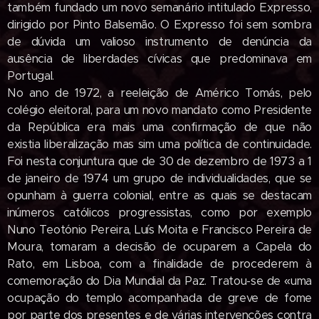
também fundado um novo semanário intitulado Expresso,
dirigido por Pinto Balsemão. O Expresso foi sem sombra
de dúvida um valioso instrumento de denúncia da
ausência de liberdades cívicas que predominava em
Portugal.
No ano de 1972, a reeleição de Améri­co Tomás, pelo
colégio eleitoral, para um novo mandato como Presidente
da República era mais uma confirmação de que não
existia liberalização mas sim uma política de continuidade.
Foi nesta conjun­tura que de 30 de dezembro de 1973 a 1
de janeiro de 1974 um grupo de individu­alidades, que se
opunham à guerra colo­nial, entre as quais se destacam
inúmeros católicos progressistas, como por exemplo
Nuno Teotónio Pereira, Luís Moita e Fran­cisco Pereira de
Moura, tomaram a de­cisão de ocuparem a Capela do
Rato, em Lisboa, com a finalidade de procederem à
comemoração do Dia Mundial da Paz. Tratou-se de «uma
ocupação do templo acompanhada de greve de fome
por parte dos presentes e de várias intervenções contra