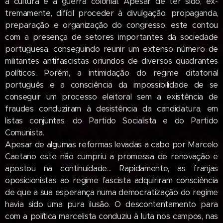
a cultura e a guerra colonial. Apesar de ter sido, ex­
tremamente, difícil proceder à divulgação, propaganda,
preparação e organização do congresso, este contou
com a presença de setores importantes da sociedade
por­tuguesa, conseguindo reunir um extenso número de
militantes antifascistas oriundos de diversos quadrantes
políticos. Porém, a intimidação do regime ditatorial
português e a consciência da impossibilidade de se
conseguir um processo eleitoral sem a existência de
fraudes conduziram à desistência da candidatura, em
listas conjuntas, do Partido Socialista e do Parti­do
Comunista.
Apesar de algumas reformas levadas a cabo por Marcelo
Caetano este não cumpriu a promessa de renovação e
apostou na continuidade... Rapidamente, as franjas
oposicionistas ao regime fascis­ta adquiriram consciência
de que a sua es­perança numa democratização do regime
havia sido uma pura ilusão. O desconten­tamento para
com a política marcelista conduziu à luta nos campos, nas