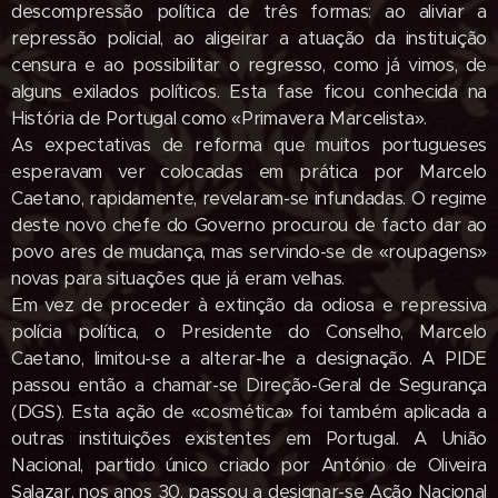
descompressão política de três formas: ao aliviar a
repressão poli­cial, ao aligeirar a atuação da instituição
censura e ao possibilitar o regresso, como já vimos, de
alguns exilados políticos. Esta fase ficou conhecida na
História de Portugal como «Primavera Marcelista».
As expectativas de reforma que muitos portugueses
esperavam ver colocadas em prática por Marcelo
Caetano, rapida­mente, revelaram-se infundadas. O regime
deste novo chefe do Governo procurou de facto dar ao
povo ares de mudança, mas servindo-se de «roupagens»
novas para situações que já eram velhas.
Em vez de proceder à extinção da odiosa e repressiva
polícia política, o Presidente do Conselho, Marcelo
Caetano, limitou-se a alterar-lhe a desig­nação. A PIDE
passou então a chamar-se Direção-Geral de Segurança
(DGS). Esta ação de «cosmética» foi também apli­cada a
outras instituições existentes em Portugal. A União
Nacional, partido único criado por António de Oliveira
Salazar, nos anos 30, passou a designar-se Ação Nacional